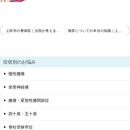
投
上田市の整体院｜当院が考える慢性疼痛の原因
猫背についての本当の知識｜上田市・東御市・坂城町の整体
稿
ナ
ビ
症状別のお悩み
ゲ
慢性腰痛
ー
シ
坐骨神経痛
ョ
膝痛・変形性膝関節症
ン
四十肩・五十肩
脊柱管狭窄症