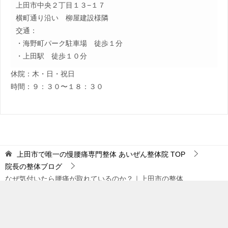
上田市中央２丁目１３−１７
横町通り沿い 柳屋建設様隣
交通：
・海野町パーク駐車場 徒歩１分
・上田駅 徒歩１０分
休院：木・日・祝日
時間：９：３０〜１８：３０
上田市で唯一の慢腰痛専門整体 あいぜん整体院
TOP
院長の整体ブログ
なぜ気付いたら腰痛が取れているのか？｜上田市の整体
TOPへ
ラインで相談
電話をかける
© 2016 上田市で唯一の慢腰痛専門整体 あいぜん整体院