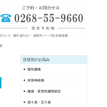
せ
症状別のお悩み
慢性腰痛
坐骨神経痛
膝痛・変形性膝関節症
四十肩・五十肩