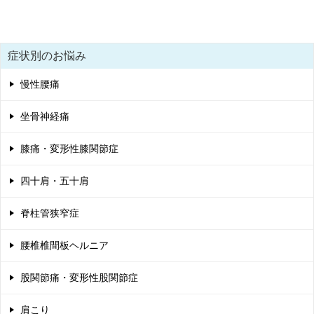
稿
ナ
ビ
症状別のお悩み
ゲ
慢性腰痛
ー
シ
坐骨神経痛
ョ
膝痛・変形性膝関節症
ン
四十肩・五十肩
脊柱管狭窄症
腰椎椎間板ヘルニア
股関節痛・変形性股関節症
肩こり