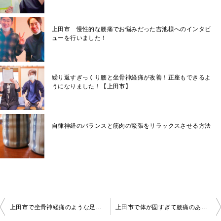
上田市 慢性的な腰痛でお悩みだった吉池様へのインタビ
ューを行いました！
繰り返すぎっくり腰と坐骨神経痛が改善！正座もできるよ
うになりました！【上田市】
自律神経のバランスと筋肉の緊張をリラックスさせる方法
投
上田市で坐骨神経痛のような足の痛みやしびれでお悩みの方へ
上田市で体が固すぎて腰痛のあなたが今すぐできること