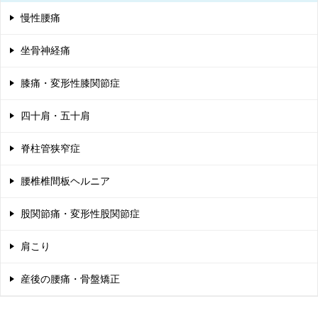
ゲ
慢性腰痛
ー
シ
坐骨神経痛
ョ
膝痛・変形性膝関節症
ン
四十肩・五十肩
脊柱管狭窄症
腰椎椎間板ヘルニア
股関節痛・変形性股関節症
肩こり
産後の腰痛・骨盤矯正