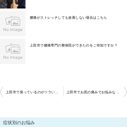
腰痛がストレッチしても改善しない場合はこちら
上田市で腰痛専門の整体院ができたのをご存知ですか？
投
上田市で座っているのがツラい腰痛のあなたへ
上田市でお尻の痛みでお悩みなら当院へ ｜ 整体 腰痛
稿
ナ
ビ
症状別のお悩み