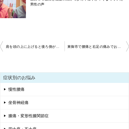
男性の声
投
肩を頭の上に上げると後ろ側が痛む人は見てください【上田市・肩の痛み・整体】
東御市で腰痛と右足の痛みでお悩みだった患者様の声【東御市・腰痛・整体】
稿
ナ
ビ
症状別のお悩み
ゲ
慢性腰痛
ー
シ
坐骨神経痛
ョ
膝痛・変形性膝関節症
ン