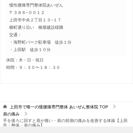
慢性腰痛専門整体院あいぜん
〒３８６−００１２
上田市中央２丁目１３−１７
横町通り沿い 柳屋建設様隣
交通：
・海野町パーク駐車場 徒歩１分
・上田駅 徒歩１０分
休院：木・日・祝日
時間：９：３０〜１８：３０
上田市で唯一の慢腰痛専門整体 あいぜん整体院
TOP
肩の痛み
手を後ろに回すと肩が痛い・肩の前側の痛みを改善する体操【上田
市・整体・肩の痛み】