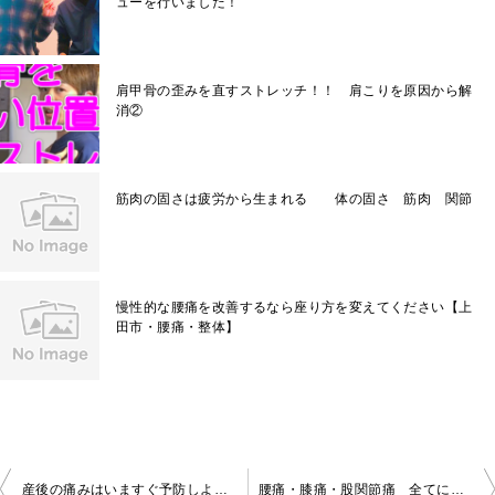
ューを行いました！
肩甲骨の歪みを直すストレッチ！！ 肩こりを原因から解
消②
筋肉の固さは疲労から生まれる 体の固さ 筋肉 関節
慢性的な腰痛を改善するなら座り方を変えてください【上
田市・腰痛・整体】
投
産後の痛みはいますぐ予防しよう！【上田市・骨盤矯正・整体】
腰痛・膝痛・股関節痛 全てに通じる痛みの真実とは？ 【上田市・東御市・佐久市】