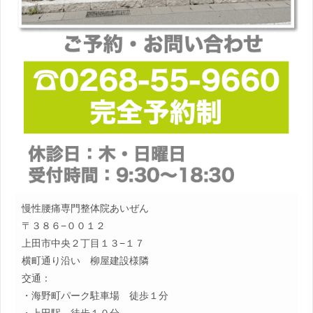
慢性腰痛専門整体院あいぜん
〒３８６−００１２
上田市中央２丁目１３−１７
横町通り沿い 柳屋建設様隣
交通：
・海野町パーク駐車場 徒歩１分
・上田駅 徒歩１０分