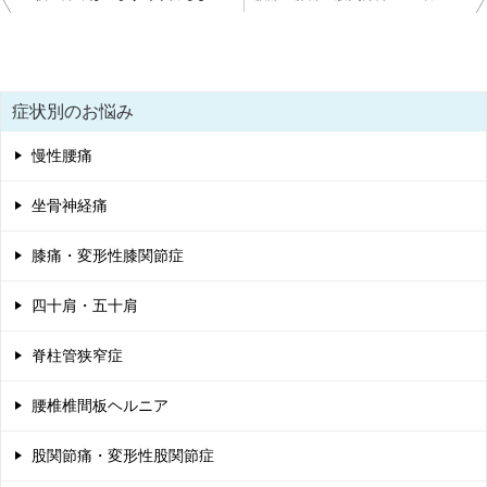
稿
ナ
ビ
症状別のお悩み
ゲ
慢性腰痛
ー
シ
坐骨神経痛
ョ
膝痛・変形性膝関節症
ン
四十肩・五十肩
脊柱管狭窄症
腰椎椎間板ヘルニア
股関節痛・変形性股関節症