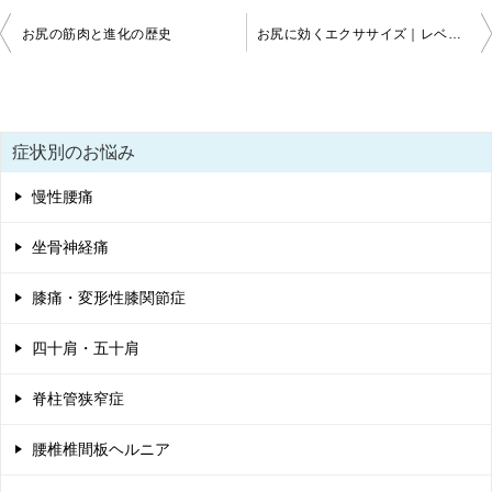
投
お尻の筋肉と進化の歴史
お尻に効くエクササイズ｜レベル１〜３
稿
ナ
ビ
症状別のお悩み
ゲ
慢性腰痛
ー
シ
坐骨神経痛
ョ
膝痛・変形性膝関節症
ン
四十肩・五十肩
脊柱管狭窄症
腰椎椎間板ヘルニア