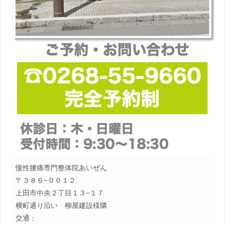
慢性腰痛専門整体院あいぜん
〒３８６−００１２
上田市中央２丁目１３−１７
横町通り沿い 柳屋建設様隣
交通：