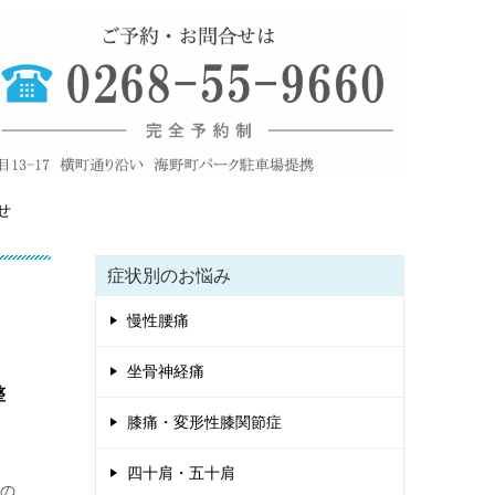
せ
症状別のお悩み
慢性腰痛
坐骨神経痛
整
膝痛・変形性膝関節症
四十肩・五十肩
際の