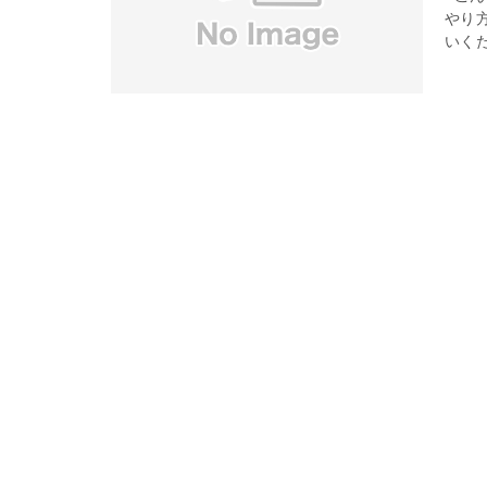
やり
いくた