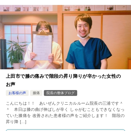
上田市で膝の痛みで階段の昇り降りが辛かった女性の
お声
お客様の声
膝痛
院長の整体ブログ
こんにちは！！ あいぜんクリニカルルーム院長の三浦です＾
＾ 本日は膝の曲げ伸ばしが辛く しゃがむこともできなくなっ
ていた膝痛を 改善された患者様の声をご紹介します！ 階段の
昇り降 […]