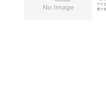
アで
善でき