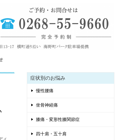
せ
症状別のお悩み
慢性腰痛
坐骨神経痛
い
膝痛・変形性膝関節症
四十肩・五十肩
ディ