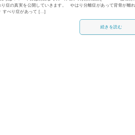
べり症の真実を公開していきます。 やはり分離症があって背骨が離
 すべり症があって […]
続きを読む