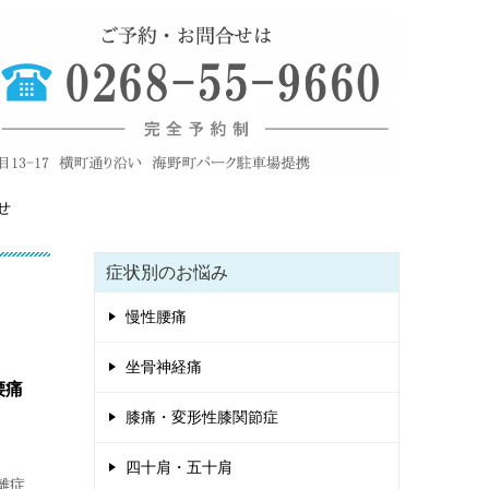
せ
症状別のお悩み
慢性腰痛
坐骨神経痛
腰痛
膝痛・変形性膝関節症
四十肩・五十肩
離症