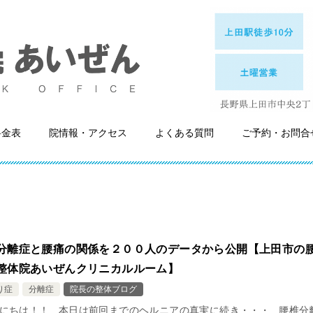
料金表
院情報・アクセス
よくある質問
ご予約・お問合
分離症と腰痛の関係を２００人のデータから公開【上田市の
整体院あいぜんクリニカルルーム】
り症
分離症
院長の整体ブログ
にちは！！ 本日は前回までのヘルニアの真実に続き・・・ 腰椎分