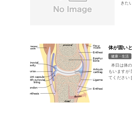
きたい
体が固い
健康・生活
本日は体の
もいますが
てください [