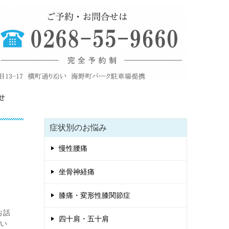
せ
症状別のお悩み
慢性腰痛
坐骨神経痛
膝痛・変形性膝関節症
お話
四十肩・五十肩
てい