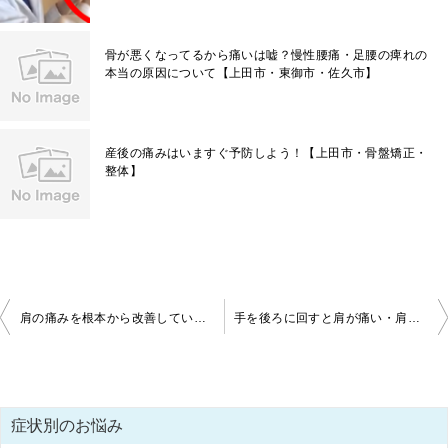
骨が悪くなってるから痛いは嘘？慢性腰痛・足腰の痺れの
本当の原因について【上田市・東御市・佐久市】
産後の痛みはいますぐ予防しよう！【上田市・骨盤矯正・
整体】
投
肩の痛みを根本から改善していく２つの体操【上田市・整体・肩の痛み】
手を後ろに回すと肩が痛い・肩の前側の痛みを改善する体操【上田市・整体・肩の痛み】
稿
ナ
ビ
症状別のお悩み
ゲ