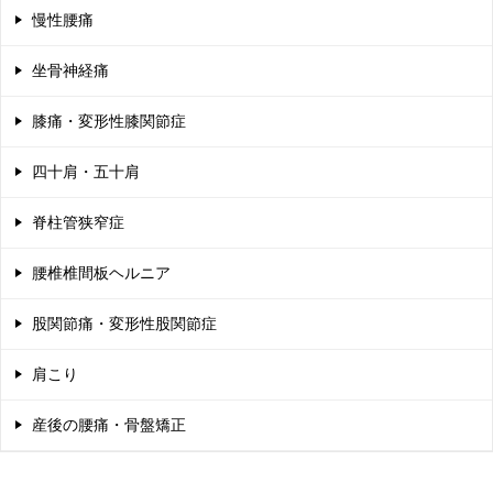
慢性腰痛
ー
シ
坐骨神経痛
ョ
膝痛・変形性膝関節症
ン
四十肩・五十肩
脊柱管狭窄症
腰椎椎間板ヘルニア
股関節痛・変形性股関節症
肩こり
産後の腰痛・骨盤矯正