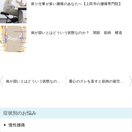
座り仕事が多い腰痛のあなたへ【上田市の腰痛専門院】
体が固いとはどういう状態なのか？ 関節 筋肉 構造
投
体が固いとはどういう状態なのか？ 関節 筋肉 構造
重心のズレを直すと筋肉の疲労がたまらない 上田市 整体
稿
ナ
ビ
症状別のお悩み
ゲ
慢性腰痛
ー