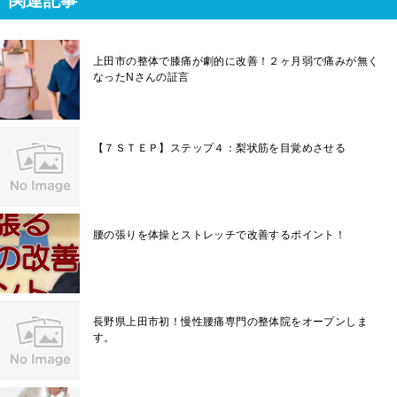
関連記事
上田市の整体で膝痛が劇的に改善！２ヶ月弱で痛みが無く
なったNさんの証言
【７ＳＴＥＰ】ステップ４：梨状筋を目覚めさせる
腰の張りを体操とストレッチで改善するポイント！
長野県上田市初！慢性腰痛専門の整体院をオープンしま
す。