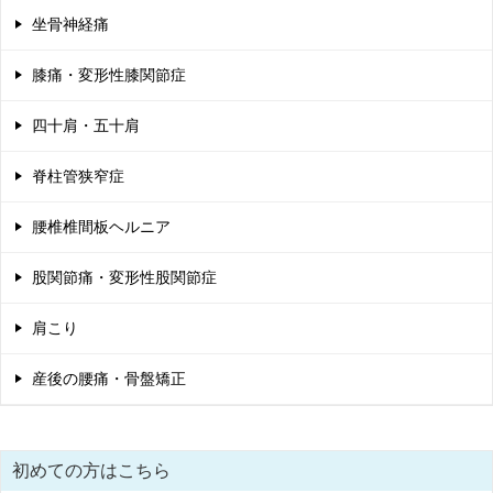
シ
坐骨神経痛
ョ
膝痛・変形性膝関節症
ン
四十肩・五十肩
脊柱管狭窄症
腰椎椎間板ヘルニア
股関節痛・変形性股関節症
肩こり
産後の腰痛・骨盤矯正
初めての方はこちら