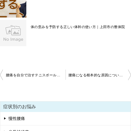
体の歪みを予防する正しい体幹の使い方｜上田市の整体院
投
腰痛を自分で治すテニスボールマッサージ！ 骨盤やお尻の痛みに 上田市 整体 腰痛
腰痛になる根本的な原因について 上田市 腰痛 整体
稿
ナ
ビ
症状別のお悩み
ゲ
慢性腰痛
ー
シ