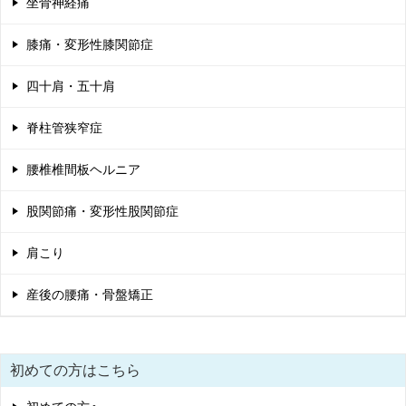
坐骨神経痛
ョ
膝痛・変形性膝関節症
ン
四十肩・五十肩
脊柱管狭窄症
腰椎椎間板ヘルニア
股関節痛・変形性股関節症
肩こり
産後の腰痛・骨盤矯正
初めての方はこちら