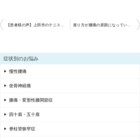
投
【患者様の声】上田市のテニス大会で優勝しました！【腰痛】
座り方が腰痛の原因になっている上田市のあなたへ
稿
ナ
ビ
症状別のお悩み
ゲ
慢性腰痛
ー
シ
坐骨神経痛
ョ
膝痛・変形性膝関節症
ン
四十肩・五十肩
脊柱管狭窄症