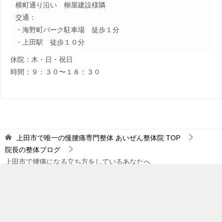
横町通り沿い 柳屋建設様隣
交通：
・海野町パーク駐車場 徒歩１分
・上田駅 徒歩１０分
休院：木・日・祝日
時間：９：３０〜１８：３０
上田市で唯一の慢腰痛専門整体 あいぜん整体院
TOP
院長の整体ブログ
上田市で腰痛になる立ち方をしているあなたへ
TOPへ
ラインで相談
電話をかける
© 2016 上田市で唯一の慢腰痛専門整体 あいぜん整体院