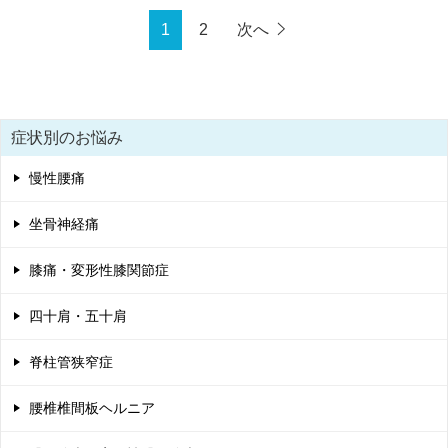
1
2
次へ
症状別のお悩み
慢性腰痛
坐骨神経痛
膝痛・変形性膝関節症
四十肩・五十肩
脊柱管狭窄症
腰椎椎間板ヘルニア