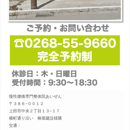
慢性腰痛専門整体院あいぜん
〒３８６−００１２
上田市中央２丁目１３−１７
横町通り沿い 柳屋建設様隣
交通：